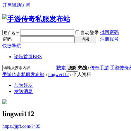
开启辅助访问
找回密码
自动登录
密码
注册账号
登录
快捷导航
论坛首页
BBS
搜索
热搜:
传奇手游
手游传奇
搜索
手游传奇私服发布站
›
lingwei112
›
个人资料
加为好友
发送消息
lingwei112
https://jjjff.com/?405