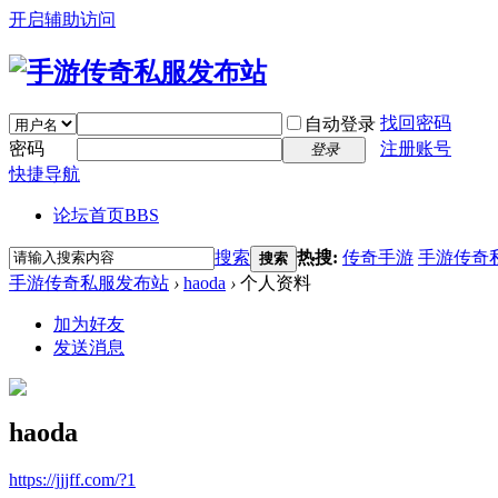
开启辅助访问
找回密码
自动登录
密码
注册账号
登录
快捷导航
论坛首页
BBS
搜索
热搜:
传奇手游
手游传奇
搜索
手游传奇私服发布站
›
haoda
›
个人资料
加为好友
发送消息
haoda
https://jjjff.com/?1