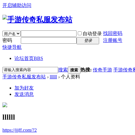
开启辅助访问
找回密码
自动登录
密码
注册账号
登录
快捷导航
论坛首页
BBS
搜索
热搜:
传奇手游
手游传奇
搜索
手游传奇私服发布站
›
llllll
›
个人资料
加为好友
发送消息
llllll
https://jjjff.com/?2