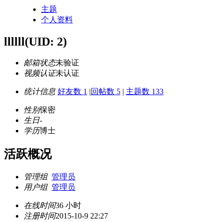
主题
个人资料
llllll
(UID: 2)
邮箱状态
未验证
视频认证
未认证
统计信息
好友数 1
|
回帖数 5
|
主题数 133
性别
保密
生日
-
学历
博士
活跃概况
管理组
管理员
用户组
管理员
在线时间
36 小时
注册时间
2015-10-9 22:27