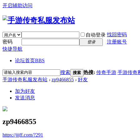
开启辅助访问
找回密码
自动登录
密码
注册账号
登录
快捷导航
论坛首页
BBS
搜索
热搜:
传奇手游
手游传奇
搜索
手游传奇私服发布站
›
zp9466855
›
好友
加为好友
发送消息
zp9466855
https://jjjff.com/?291