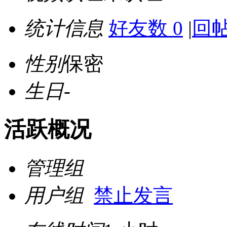
统计信息
好友数 0
|
回帖
性别
保密
生日
-
活跃概况
管理组
用户组
禁止发言