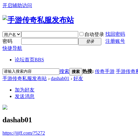
开启辅助访问
找回密码
自动登录
密码
注册账号
登录
快捷导航
论坛首页
BBS
搜索
热搜:
传奇手游
手游传奇
搜索
手游传奇私服发布站
›
dashab01
›
好友
加为好友
发送消息
dashab01
https://jjjff.com/?5272