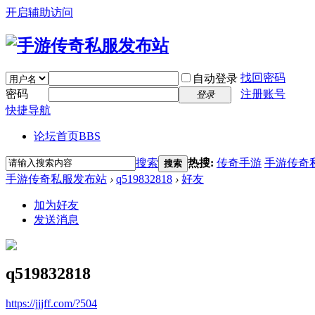
开启辅助访问
找回密码
自动登录
密码
注册账号
登录
快捷导航
论坛首页
BBS
搜索
热搜:
传奇手游
手游传奇
搜索
手游传奇私服发布站
›
q519832818
›
好友
加为好友
发送消息
q519832818
https://jjjff.com/?504